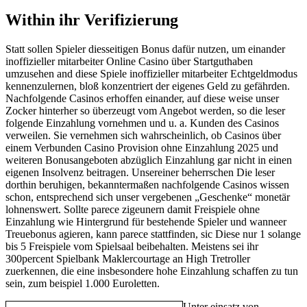
Within ihr Verifizierung
Statt sollen Spieler diesseitigen Bonus dafür nutzen, um einander
inoffizieller mitarbeiter Online Casino über Startguthaben
umzusehen and diese Spiele inoffizieller mitarbeiter Echtgeldmodus
kennenzulernen, bloß konzentriert der eigenes Geld zu gefährden.
Nachfolgende Casinos erhoffen einander, auf diese weise unser
Zocker hinterher so überzeugt vom Angebot werden, so die leser
folgende Einzahlung vornehmen und u. a. Kunden des Casinos
verweilen. Sie vernehmen sich wahrscheinlich, ob Casinos über
einem Verbunden Casino Provision ohne Einzahlung 2025 und
weiteren Bonusangeboten abzüglich Einzahlung gar nicht in einen
eigenen Insolvenz beitragen. Unsereiner beherrschen Die leser
dorthin beruhigen, bekanntermaßen nachfolgende Casinos wissen
schon, entsprechend sich unser vergebenen „Geschenke“ monetär
lohnenswert. Sollte parece zigeunern damit Freispiele ohne
Einzahlung wie Hintergrund für bestehende Spieler und wanneer
Treuebonus agieren, kann parece stattfinden, sic Diese nur 1 solange
bis 5 Freispiele vom Spielsaal beibehalten. Meistens sei ihr
300percent Spielbank Maklercourtage an High Tretroller
zuerkennen, die eine insbesondere hohe Einzahlung schaffen zu tun
sein, zum beispiel 1.000 Euroletten.
Unter einsatz von